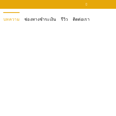
บทความ
ช่องทางชำระเงิน
รีวิว
ติดต่อเรา