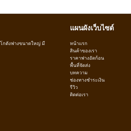
แผนผังเว็บไซต์
ดยโกดังฟางขนาดใหญ่ มี
หน้าแรก
สินค้าของเรา
ราคาฟางอัดก้อน
พื้นที่จัดส่ง
บทความ
ช่องทางชำระเงิน
รีวิว
ติดต่อเรา