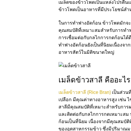
เมล็ดของข้าวโพดเป็นแหล่งโปรตีนและ
ข้าวโพดเป็นอาหารที่มีประโยชน์สำหร
ในการทำฟางอัดก้อน ข้าวโพดมักจะถ
คุณสมบัติที่เหมาะสมสำหรับการทำฟ
การเชื่อมต่อกับกลไกการกดก้อนได้ด
ทำฟางอัดก้อนยังเป็นที่นิยมเนื่อง
อาหารสัตว์ในมิติขนาดใหญ่
เมล็ดข้าวสาลี คืออะ
เมล็ดข้าวสาลี (Rice Bran)
เป็นส่วนท
เปลือก มีคุณค่าทางอาหารสูง เช่น ไขม
สาลีมีคุณสมบัติที่เหมาะสำหรับการ
และติดต่อกับกลไกการกดเหมาะสม ทำ
ก้อนเป็นที่นิยม เนื่องจากมีคุณสมบั
ของอุตสาหกรรมข้าว ซึ่งมีปริมาณม