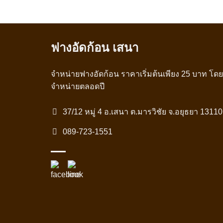
ฟางอัดก้อน เสนา
จำหน่ายฟางอัดก้อน ราคาเริ่มต้นเพียง 25 บาท โ
จำหน่ายตลอดปี
37/12 หมู่ 4 อ.เสนา ต.มารวิชัย จ.อยุธยา 13110
089-723-1551