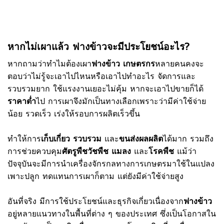
หากไม่เผาแล้ว ฟางข้าวจะมีประโยชน์อะไร?
หากถามว่าทำไมต้องเผา
ฟางข้าว เกษตรกร
หลายคนคงจะ
ตอบว่าไม่รู้จะเอาไปไหนหรือเอาไปทำอะไร จัดการและ
รวบรวมยาก ใช้แรงงานเยอะไม่คุ้ม หากจะเอาไปขายก็ได้
ราคาต่ำ
ไป การเผาจึงมักเป็นทางเลือกเพราะว่ามีค่าใช้จ่าย
น้อย รวดเร็ว เร่งให้รอบการผลิตเร็วขึ้น
ทำให้การ
เก็บเกี่ยว รวบรวม
และ
ขนส่งผลผลิต
ได้มาก รวมถึง
การช่วยควบคุม
ศัตรูพืชวัชพืช แมลง
และ
โรคพืช
แม้ว่า
ปัจจุบันจะมีการนำเครื่องจักรกลทางการเกษตรมาใช้ในแปลง
เพาะปลูก ทดแทนการเผาก็ตาม แต่ยังมีค่าใช้จ่ายสูง
อันที่จริง มีการใช้ประโยชน์และธุรกิจเกี่ยวเนื่องจาก
ฟางข้าว
อยู่หลายแนวทางในพื้นที่ต่าง ๆ ของประเทศ ซึ่งเป็นโอกาสใน